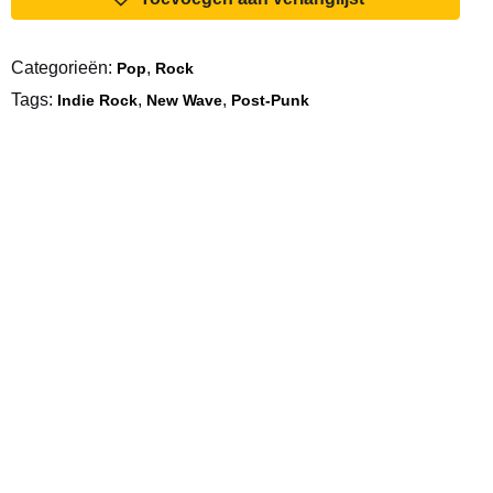
The
Moon
Categorieën:
,
Pop
Rock
Is
Tags:
,
,
Big
Indie Rock
New Wave
Post-Punk
aantal