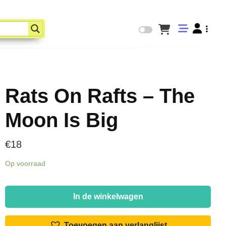
Rats On Rafts – The
Moon Is Big
€
18
Op voorraad
Rats
On
In de winkelwagen
Rafts
-
Toevoegen aan verlanglijst