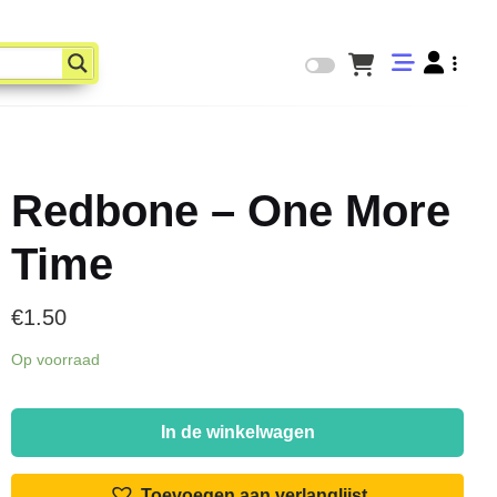
Redbone – One More
Time
€
1.50
Op voorraad
Redbone
-
In de winkelwagen
One
More
Toevoegen aan verlanglijst