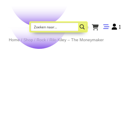
Home
/
Shop
/
Rock
/ Rilo Kiley – The Moneymaker