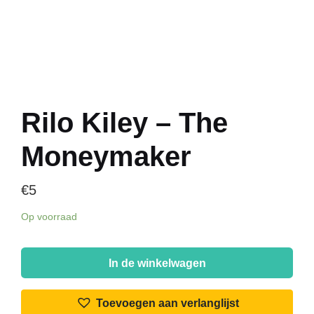
Rilo Kiley – The
Moneymaker
€
5
Op voorraad
Rilo
Kiley
In de winkelwagen
-
The
Toevoegen aan verlanglijst