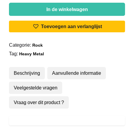
Riot
(4)
In de winkelwagen
-
Born
Toevoegen aan verlanglijst
In
America
Categorie:
Rock
aantal
Tag:
Heavy Metal
Beschrijving
Aanvullende informatie
Veelgestelde vragen
Vraag over dit product ?