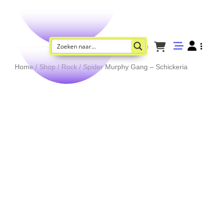
Home
/
Shop
/
Rock
/ Spider Murphy Gang – Schickeria