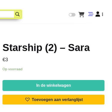
Starship (2) – Sara
€
3
Op voorraad
Starship
(2)
In de winkelwagen
-
Sara
Toevoegen aan verlanglijst
aantal