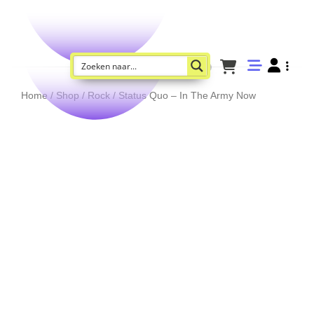
Home
/
Shop
/
Rock
/ Status Quo – In The Army Now