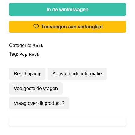
Status
Quo
In de winkelwagen
-
In
Toevoegen aan verlanglijst
The
Army
Categorie:
Rock
Now
Tag:
aantal
Pop Rock
Beschrijving
Aanvullende informatie
Veelgestelde vragen
Vraag over dit product ?