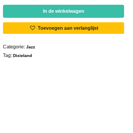
Teddy
Buckner
In de winkelwagen
And
His
Toevoegen aan verlanglijst
Dixieland
Band
Categorie:
Jazz
-
Tag:
In
Dixieland
Concert
At
The
Dixieland
Jubilee
aantal