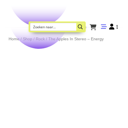
Home
/
Shop
/
Rock
/ The Apples In Stereo – Energy