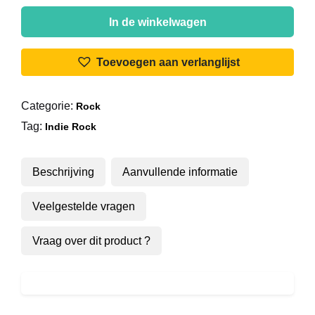
The
Apples
In de winkelwagen
In
Stereo
Toevoegen aan verlanglijst
-
Energy
Categorie:
Rock
aantal
Tag:
Indie Rock
Beschrijving
Aanvullende informatie
Veelgestelde vragen
Vraag over dit product ?