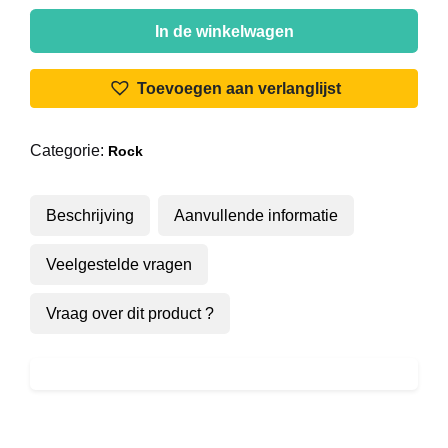
The
Hell
In de winkelwagen
(2)
-
Toevoegen aan verlanglijst
Brutopia
aantal
Categorie:
Rock
Beschrijving
Aanvullende informatie
Veelgestelde vragen
Vraag over dit product ?