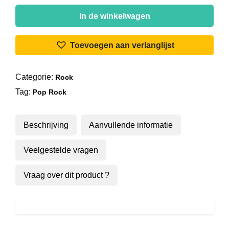
The
Kinks
In de winkelwagen
-
Waterloo
Toevoegen aan verlanglijst
Sunset
aantal
Categorie:
Rock
Tag:
Pop Rock
Beschrijving
Aanvullende informatie
Veelgestelde vragen
Vraag over dit product ?