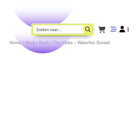
Home
/
Shop
/
Rock
/ The Kinks – Waterloo Sunset