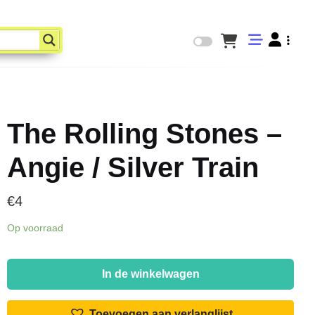
The Rolling Stones –
Angie / Silver Train
€
4
Op voorraad
The
Rolling
In de winkelwagen
Stones
-
Toevoegen aan verlanglijst