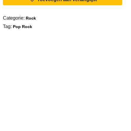
Angie
/
Categorie:
Rock
Silver
Tag:
Train
Pop Rock
aantal