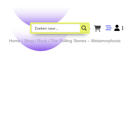
Home
/
Shop
/
Rock
/ The Rolling Stones – Metamorphosis