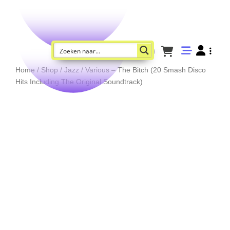
Home
/
Shop
/
Jazz
/ Various – The Bitch (20 Smash Disco
Hits Including The Original Soundtrack)