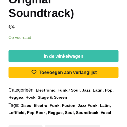
Soundtrack)
€
4
Op voorraad
Various
-
In de winkelwagen
The
Bitch
Toevoegen aan verlanglijst
(20
Smash
Categorieën:
,
,
,
,
,
Electronic
Funk / Soul
Jazz
Latin
Pop
Disco
,
,
Reggea
Rock
Stage & Screen
Hits
Tags:
,
,
,
,
,
,
Including
Disco
Electro
Funk
Fusion
Jazz-Funk
Latin
,
,
,
,
,
The
Leftfield
Pop Rock
Reggae
Soul
Soundtrack
Vocal
Original
Soundtrack)