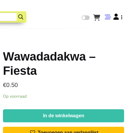
Wawadadakwa –
Fiesta
€
0.50
Op voorraad
Wawadadakwa
-
In de winkelwagen
Fiesta
aantal
Toevoegen aan verlanglijst