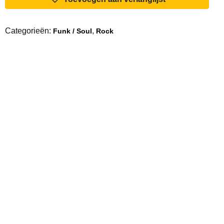
Color
Me
Categorieën:
,
Funk / Soul
Rock
Funky
aantal