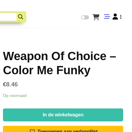
Weapon Of Choice –
Color Me Funky
€
8.46
Op voorraad
Weapon
Of
In de winkelwagen
Choice
-
Toevoegen aan verlanglijst