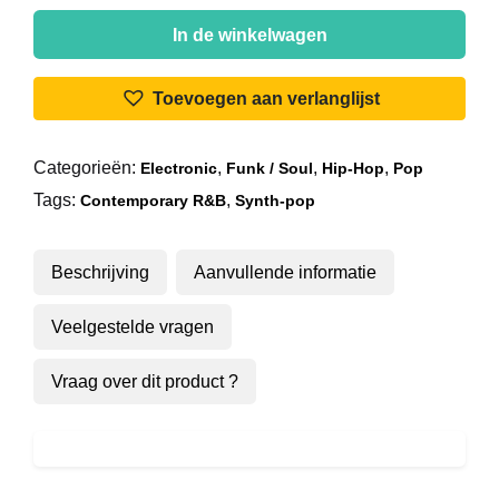
Wendy
&
In de winkelwagen
Lisa
-
Toevoegen aan verlanglijst
Are
You
Categorieën:
,
,
,
Electronic
Funk / Soul
Hip-Hop
Pop
My
Tags:
,
Baby?
Contemporary R&B
Synth-pop
aantal
Beschrijving
Aanvullende informatie
Veelgestelde vragen
Vraag over dit product ?