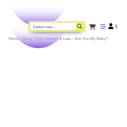
Home
/
Shop
/
Pop
/ Wendy & Lisa – Are You My Baby?