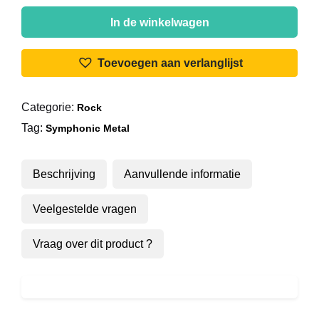
Within
Temptation
In de winkelwagen
-
The
Toevoegen aan verlanglijst
Fire
Within
Categorie:
Rock
aantal
Tag:
Symphonic Metal
Beschrijving
Aanvullende informatie
Veelgestelde vragen
Vraag over dit product ?