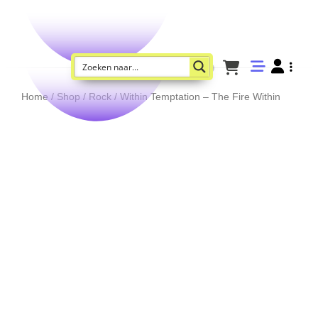
Home
/
Shop
/
Rock
/ Within Temptation – The Fire Within