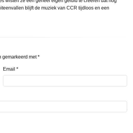
es wisten ze een geheel eigen geluid te creëren dat nog
iteenvallen blijft de muziek van CCR tijdloos en een
jn gemarkeerd met
*
Email
*