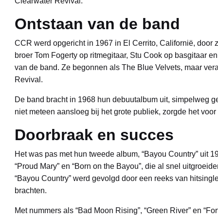
Clearwater Revival.
Ontstaan van de band
CCR werd opgericht in 1967 in El Cerrito, Californië, door 
broer Tom Fogerty op ritmegitaar, Stu Cook op basgitaar e
van de band. Ze begonnen als The Blue Velvets, maar ve
Revival.
De band bracht in 1968 hun debuutalbum uit, simpelweg ge
niet meteen aansloeg bij het grote publiek, zorgde het voo
Doorbraak en succes
Het was pas met hun tweede album, “Bayou Country” uit 19
“Proud Mary” en “Born on the Bayou”, die al snel uitgroeid
“Bayou Country” werd gevolgd door een reeks van hitsing
brachten.
Met nummers als “Bad Moon Rising”, “Green River” en “For