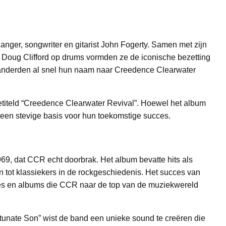
zanger, songwriter en gitarist John Fogerty. Samen met zijn
n Doug Clifford op drums vormden ze de iconische bezetting
randerden al snel hun naam naar Creedence Clearwater
titeld “Creedence Clearwater Revival”. Hoewel het album
r een stevige basis voor hun toekomstige succes.
69, dat CCR echt doorbrak. Het album bevatte hits als
en tot klassiekers in de rockgeschiedenis. Het succes van
les en albums die CCR naar de top van de muziekwereld
tunate Son” wist de band een unieke sound te creëren die