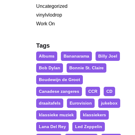
Uncategorized
vinylvlodrop
Work On
Tags
Albums
Bananarama
Billy Joel
Bob Dylan
Bonnie St. Claire
Boudewijn de Groot
Canadese zangeres
CCR
CD
draaitafels
Eurovision
jukebox
klassieke muziek
klassiekers
Lana Del Rey
Led Zeppelin