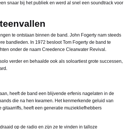
en snaar bij het publiek en werd al snel een soundtrack voor
iteenvallen
ngen te ontstaan binnen de band. John Fogerty nam steeds
ere bandleden. In 1972 besloot Tom Fogerty de band te
achten onder de naam Creedence Clearwater Revival.
g solo verder en behaalde ook als soloartiest grote successen,
ard.
an, heeft de band een blijvende erfenis nagelaten in de
ockbands die na hen kwamen. Het kenmerkende geluid van
itaarriffs, heeft een generatie muziekliefhebbers
id op de radio en zijn ze te vinden in talloze