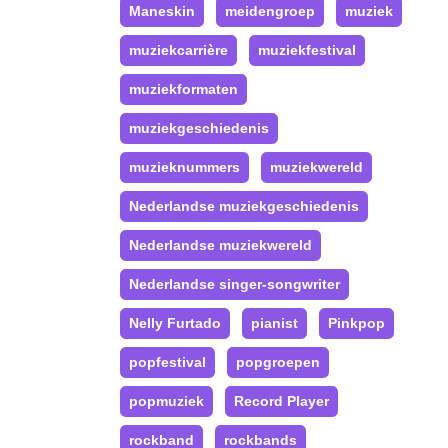
Maneskin
meidengroep
muziek
muziekcarrière
muziekfestival
muziekformaten
muziekgeschiedenis
muzieknummers
muziekwereld
Nederlandse muziekgeschiedenis
Nederlandse muziekwereld
Nederlandse singer-songwriter
Nelly Furtado
pianist
Pinkpop
popfestival
popgroepen
popmuziek
Record Player
rockband
rockbands