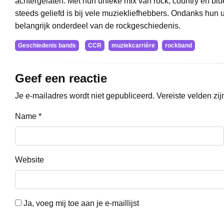
achtergelaten. Met hun unieke mix van rock, country en blu
steeds geliefd is bij vele muziekliefhebbers. Ondanks hun u
belangrijk onderdeel van de rockgeschiedenis.
Geschiedenis bands
CCR
muziekcarrière
rockband
Geef een reactie
Je e-mailadres wordt niet gepubliceerd.
Vereiste velden zi
Name
*
Website
Ja, voeg mij toe aan je e-maillijst