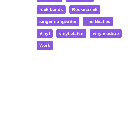
rock bands
Rockmuziek
singer-songwriter
The Beatles
Vinyl
vinyl platen
vinylvlodrop
Work