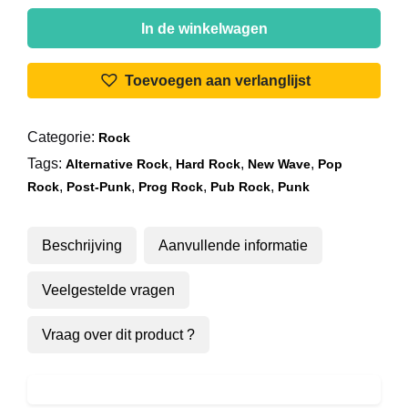
Midnight
Oil
In de winkelwagen
-
Full
Toevoegen aan verlanglijst
Tank
aantal
Categorie:
Rock
Tags:
,
,
,
Alternative Rock
Hard Rock
New Wave
Pop
,
,
,
,
Rock
Post-Punk
Prog Rock
Pub Rock
Punk
Beschrijving
Aanvullende informatie
Veelgestelde vragen
Vraag over dit product ?