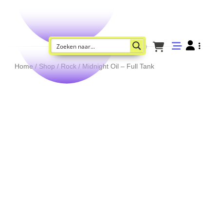
Home
/
Shop
/
Rock
/ Midnight Oil – Full Tank