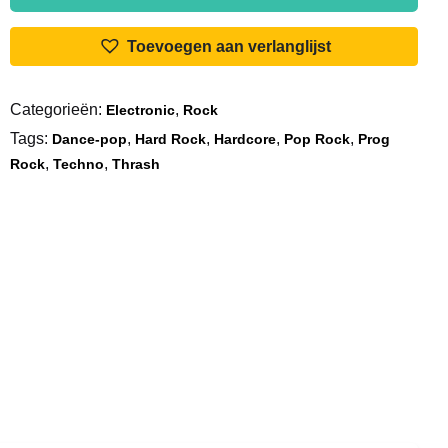
SPV
New
Toevoegen aan verlanglijst
Releases
3/92
Categorieën:
,
Electronic
Rock
Popkomm
Tags:
,
,
,
,
Special
Dance-pop
Hard Rock
Hardcore
Pop Rock
Prog
,
,
aantal
Rock
Techno
Thrash