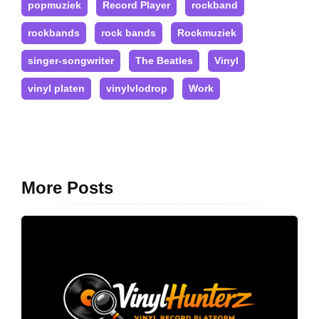
popmuziek
Record Player
rockband
rockbands
rock bands
Rockmuziek
singer-songwriter
The Beatles
Vinyl
vinyl platen
vinylvlodrop
Work
More Posts