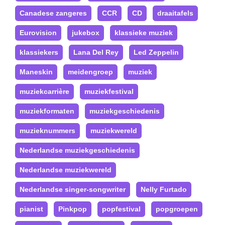
Canadese zangeres
CCR
CD
draaitafels
Eurovision
jukebox
klassieke muziek
klassiekers
Lana Del Rey
Led Zeppelin
Maneskin
meidengroep
muziek
muziekcarrière
muziekfestival
muziekformaten
muziekgeschiedenis
muzieknummers
muziekwereld
Nederlandse muziekgeschiedenis
Nederlandse muziekwereld
Nederlandse singer-songwriter
Nelly Furtado
pianist
Pinkpop
popfestival
popgroepen